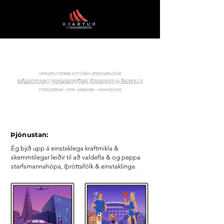
Þjónustan:
Ég býð upp á einstaklega kraftmikla &
skemmtilegar leiðir til að valdefla & og peppa
starfsmannahópa, íþróttafólk & einstaklinga.