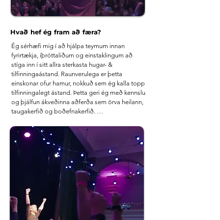
Hvað hef ég fram að færa?
Ég sérhæfi mig í að hjálpa teymum innan 
fyrirtækja, íþróttaliðum og einstaklingum að 
stíga inn í sitt allra sterkasta hugar- & 
tilfinningaástand. Raunverulega er þetta 
einskonar ofur hamur, nokkuð sem ég kalla topp 
tilfinningalegt ástand. Þetta geri ég með kennslu 
og þjálfun ákveðinna aðferða sem örva heilann, 
taugakerfið og boðefnakerfið. 

Þegar við stígum inn í topp tilfinningalegt 
ástand virkjast heilinn og taugakerfið á hátt sem 
alla jafna gerist sjaldan. Í þessu ástandi öðlumst 
við hámarks aðgengi að upplýsingum, 
hæfileikum og skapandi færni sem gerir okkur 
kleift að taka mun betri ákvarðanir en ella. í topp 
tilfinningalegu ástandi hugsum við hraðar og 
skýrar, við verðum bókstaflega lausnamiðaðari, 
hugrakkari, sjálfsöruggari, einbeittari, betri í 
samskiptum, auðmýkri, ákveðnari & fyllumst 