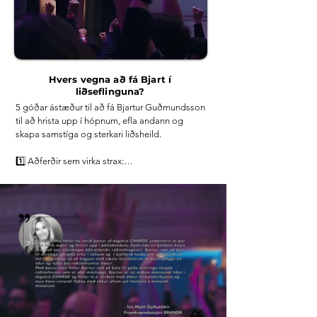
drifkrafti.

Þetta kann að hljóma ótrúlega en ég stend 
100% með þessum fullyrðingum. 

Það besta er að í þessu ástandi flæðir fram 
Hvers vegna að fá Bjart í
djúpstæð vellíðan sem hreinsar taugakerfið af 
liðseflinguna?
kvíðatengdum hugsunum og magnar upp 
5 góðar ástæður til að fá Bjartur Guðmundsson 
tilfinningalegt öryggi, gleði, þakklæti og 
til að hrista upp í hópnum, efla andann og 
væntumþykju.

skapa samstíga og sterkari liðsheild.

Þegar manneskja eða hópur fólks er í topp 
1️⃣ Aðferðir sem virka strax:

tilfinningalegu ástandi þá gerast ótrúlegir hlutir 
því í þessu ástandi flæðir fram allt það besta 
Ég kenni aðferðir sem byggja á jákvæðri 
sem fólk býr yfir, það öðlast mátt til að tækla svo 
sálfræði, afrekssálfræði, taugavísundum og 
gott sem hvað sem er og því má með sanni 
eigin reynslu. Sjálfur lærði ég aðferðirnar af Tony 
segja að það verði óstöðvandi.

Robbins en hann kallar þær "State management 
for peak performance" & "Neuro-Associative 
Hvað stendur til boða?

Conditioning (NAC)" 

Ég býð upp á námskeið, fyrirlestra, kraftmikla 
liðseflingu og einkatíma. Hægt er að bóka stök 
Þetta eru aðferðir sem hjálpa fólki að uppfæra 
námskeið eða taka heildstæðan pakka fyrir 
viðhorf sín og stíga inn í sitt „Óstöðvandi flæði 
hámarksárangur.

ástand“ þar sem frammistaða, árangur og 