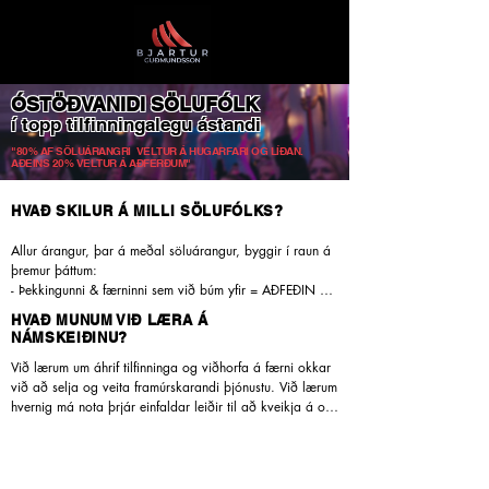
ÓSTÖÐVANIDI SÖLUFÓLK
í topp
tilfinningalegu ástandi
"80% AF SÖLUÁRANGRI VELTUR Á HUGARFARI OG LÍÐAN.
AÐEINS 20% VELTUR Á AÐFERÐUM"
HVAÐ SKILUR Á MILLI SÖLUFÓLKS?
Allur árangur, þar á meðal söluárangur, byggir í raun á 
þremur þáttum: 

- Þekkingunni & færninni sem við búm yfir = AÐFEÐIN 

- Hugarfarið gagnvart sölumennsku; vörunni/þjónustunni, 
HVAÐ MUNUM VIÐ LÆRA Á
viðskiptavininum, okkur sjálfum ofl.  = VIÐHORFIN

NÁMSKEIÐINU?
?
- Þeirri líðan og orku sem við erum í hverju sinni = 
​Við lærum um áhrif tilfinninga og viðhorfa á færni okkar 
TILFINNINGAÁSTANDIÐ

við að selja og veita framúrskarandi þjónustu. Við lærum 
hvernig má nota þrjár einfaldar leiðir til að kveikja á og 
gíra upp okkar uppbyggilegustu tilfinningar þannig að 
við stígum inn í það sem kallað er flæði, sónið, S-ið, að 
Komið þið heil og sæl, Ég heiti Bjartur Guðmundsson 
leika á alls oddi. Ég kalla þetta TOPP 
leikari og er eigandi www.optimized.is 

TILFINNINGALEGT ÁSTAND. Þetta ástand 