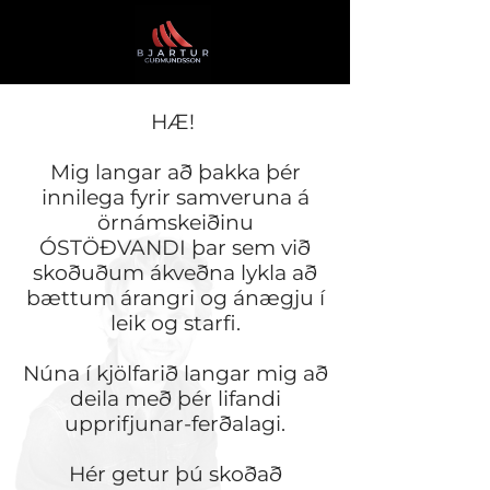
HÆ!
Mig langar að þakka þér
innilega fyrir samveruna á
örnámskeiðinu
ÓSTÖÐVANDI þar sem við
skoðuðum ákveðna lykla að
bættum árangri og ánægju í
leik og starfi.
Núna í kjölfarið langar mig að
deila með þér lifandi
upprifjunar-ferðalagi.
Hér getur þú skoðað