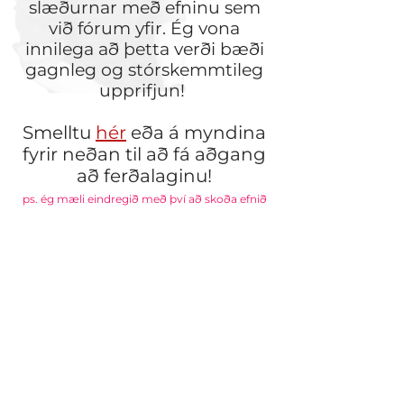
slæðurnar með efninu sem
við fórum yfir. Ég vona
innilega að þetta verði bæði
gagnleg og stórskemmtileg
upprifjun!
Smelltu
hér
eða á myndina
fyrir neðan til að fá aðgang
að ferðalaginu!
ps. ég mæli eindregið með því að skoða efnið
á vafra í tölvu til þess að myndskeið og
hreyfanleg grafík fái notið sín til fulls
en ef þú notar síma þá munu slæðurnar
birtast sem frosnir gluggar.
Kær kveðja
Bjartur Guðmundsson.