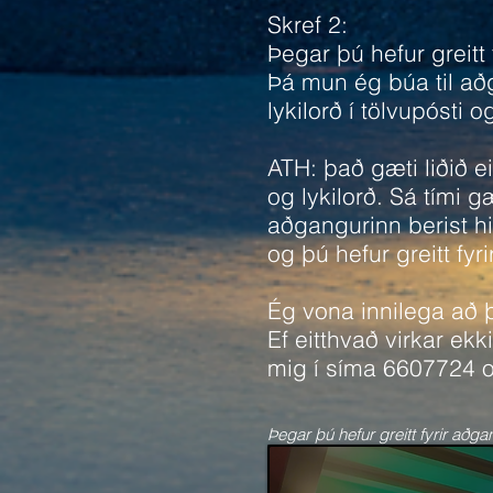
Skref 2:
Þegar þú hefur greit
Þá mun ég búa til að
lykilorð í tölvupósti 
ATH: það gæti liðið e
og lykilorð. Sá tími gæ
aðgangurinn berist hi
og þú hefur greitt fyr
Ég vona innilega að þ
Ef eitthvað virkar ek
mig í síma 6607724 
Þegar þú hefur greitt fyrir aðg