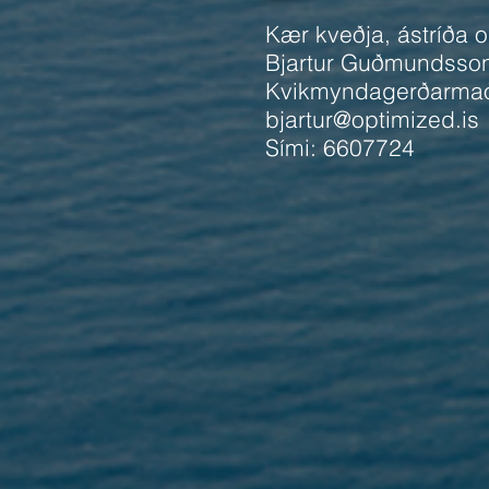
Kær kveðja, ástríða 
Bjartur Guðmundsso
Kvikmyndagerðarma
bjartur@optimized.is
​Sími: 6607724