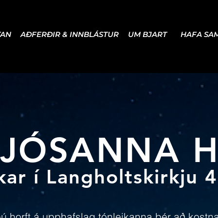
TAN
AÐFERÐIR & INNBLÁSTUR
UM BJART
HAFA SA
LJÓSANNA 
kar í Langholtskirkju 
ú horft á upphafslag tónleikanna þér að kostn