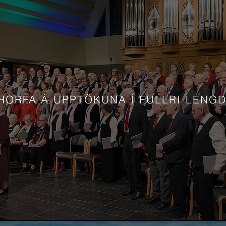
HORFA Á UPPTÖKUNA Í FULLRI LENG