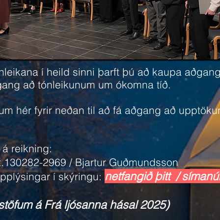
ónleikana í heild sinni þarft þú að kaupa aðgan
ðgang að tónleikunum um ókomna tíð.
um hér fyrir neðan til að fá aðgang að upptöku
 á reikning:
kt.130282-2969 / Bjartur Guðmundsson
netfangið þitt / símanúm
upplýsingar í skýringu:
töfum á Frá ljósanna hásal 2025)