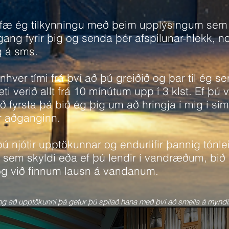
t fæ ég tilkynningu með þeim upplýsingum sem þ
gang fyrir þig og senda þér afspilunar-hlekk, 
og á sms.
inhver tími frá því að þú greiðið og þar til ég 
ti verið allt frá 10 mínútum upp í 3 klst. Ef þú v
ð fyrsta þá bið ég þig um að hringja í mig í s
ir aðganginn.
ú njótir upptökunnar og endurlifir þannig tónl
ki sem skyldi eða ef þú lendir í vandræðum, bið 
og við finnum lausn á vandanum.
ang að upptökunni þá getur þú spilað hana með því að smella á myndin