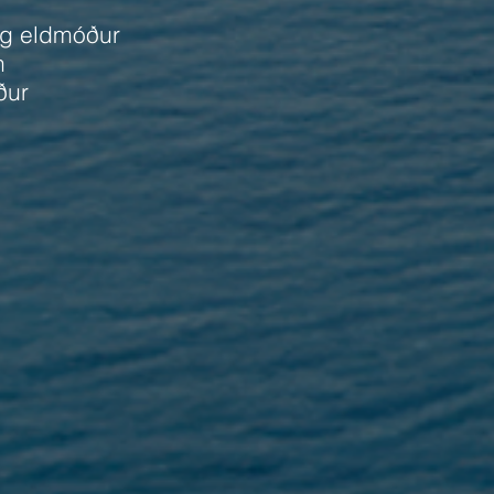
og eldmóður
n
ður