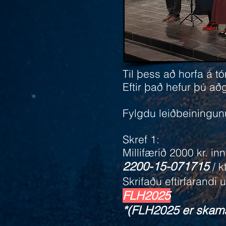
Til þess að horfa á t
Eftir það hefur þú a
Fylgdu leiðbeiningun
Skref 1:
Millifærið 2000 kr. inn
2200-15-071715
/ 
Skrifaðu eftirfarandi 
FLH2025
*(FLH2025 er skams