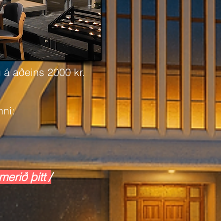
g á aðeins 2000 kr.
nni:
erið þitt /