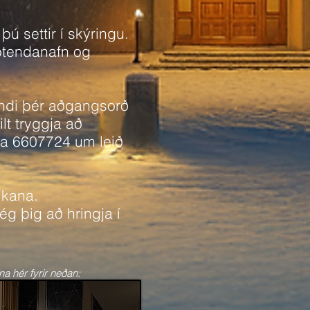
ú settir í skýringu.
notendanafn og
sendi þér aðgangsorð
ilt tryggja að
íma 6607724 um leið
eikana.
ég þig að hringja í
a hér fyrir neðan: