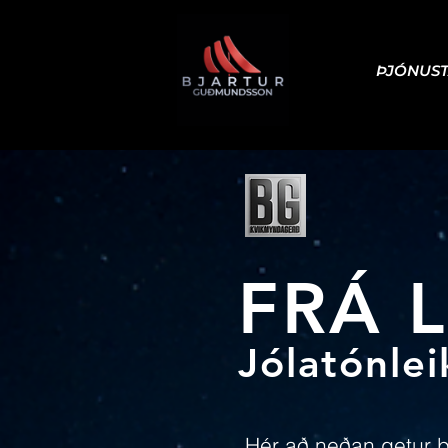
ÞJÓNUS
FRÁ 
Jólatónlei
Hér að neðan getur þ